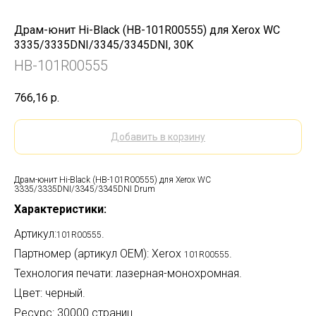
Драм-юнит Hi-Black (HB-101R00555) для Xerox WC
3335/3335DNI/3345/3345DNI, 30K
HB-101R00555
766,16
р.
Добавить в корзину
Драм-юнит Hi-Black (HB-101R00555) для Xerox WC
3335/3335DNI/3345/3345DNI Drum
Характеристики:
Артикул:
.
101R00555
Партномер (артикул OEM): Xerox
.
101R00555
Технология печати: лазерная-монохромная.
Цвет: черный.
Ресурс: 30000 страниц.