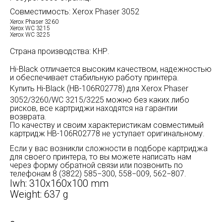
Совместимость: Xerox Phaser 3052
Xerox Phaser 3260
Xerox WC 3215
Xerox WC 3225
Страна производства: КНР.
Hi-Black отличается высоким качеством, надежностью
и обеспечивает стабильную работу принтера.
Купить Hi-Black (HB-
1
06R02778) для Xerox Phaser
3052/3260/WC 3215/3225 можно без каких либо
рисков, все картриджи находятся на гарантии
возврата.
По качеству и своим характеристикам совместимый
картридж HB-106R02778 не уступает оригинальному.
Если у вас возникли сложности в подборе картриджа
для своего принтера, то вы можете написать нам
через форму обратной связи или позвонить по
телефонам 8 (3822) 585−300, 558−009, 562−807.
lwh: 310x160x100 mm
Weight: 637 g