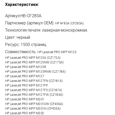
Характеристики:
Артикул:HB-CF283A.
Партномер (артикул OEM):
.
HP № 83A (CF283A)
Технология печати: лазерная-монохромная.
Цвет: черный.
Ресурс: 1500 страниц.
Совместимость:
HP LaserJet PRO MFP M125
HP LaserJet PRO MFP M125A (CZ172A)
HP LaserJet PRO MFP M125NW (CZ173A)
HP LaserJet PRO MFP M125R
HP LaserJet PRO MFP M125RNW (CZ178A)
HP LaserJet PRO MFP M127
HP LaserJet PRO MFP M127FN (CZ181A)
HP LaserJet PRO MFP M127FP
HP LaserJet PRO MFP M127FS (CZ187A)
HP LaserJet PRO MFP M127FW (CZ183A)
HP LaserJet PRO MFP M201
HP LaserJet PRO MFP M201DW (CF456A)
HP LaserJet PRO MFP M201N (CF455A)
HP LaserJet PRO MFP M202