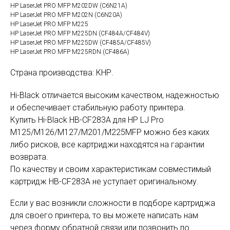
HP LaserJet PRO MFP M202DW (C6N21A)
HP LaserJet PRO MFP M202N (C6N20A)
HP LaserJet PRO MFP M225
HP LaserJet PRO MFP M225DN (CF484A/CF484V)
HP LaserJet PRO MFP M225DW (CF485A/CF485V)
HP LaserJet PRO MFP M225RDN (CF486A)
Страна производства: КНР.
Hi-Black отличается высоким качеством, надежностью
и обеспечивает стабильную работу принтера.
Купить Hi-Black HB-CF283A для HP LJ Pro
M125/M126/M127/M201/M225MFP можно без каких
либо рисков, все картриджи находятся на гарантии
возврата.
По качеству и своим характеристикам совместимый
картридж HB-CF283A не уступает оригинальному.
Если у вас возникли сложности в подборе картриджа
для своего принтера, то вы можете написать нам
через форму обратной связи или позвонить по