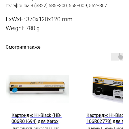
телефонам 8 (3822) 585−300, 558−009, 562−807.
LxWxH: 370x120x120 mm
Weight: 780 g
Смотрите также
Картридж Hi-Black (HB-
Картридж Hi-Black 
006R01694) для Xerox
106R02778) для Xer
DC SC2020, С, 3K
Phaser 3052/3260/
Цвет голубой, ресурс 3000 стр.
Лазерный черный картрид