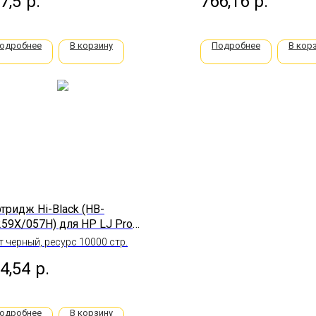
7,5
р.
766,16
р.
одробнее
В корзину
Подробнее
В кор
тридж Hi-Black (HB-
59X/057H) для HP LJ Pro
04/404n/MFP
т черный, ресурс 10000 стр.
28dw/Canon MF443/445,
4,54
р.
 (без чипа
одробнее
В корзину