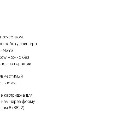
м качеством,
ю работу принтера.
-SENSYS
Cdw можно без
ятся на гарантии
совместимый
альному.
ре картриджа для
ь нам через форму
нам 8 (3822)