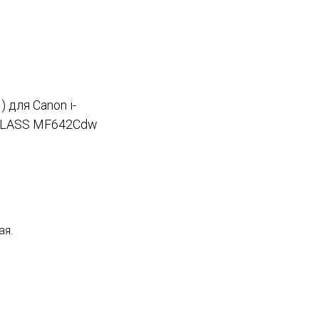
 для Canon i-
CLASS MF642Cdw
ая.