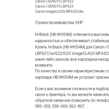
Canon i-SENSYS LBP622
Canon i-SENSYS LBP623
Canon mageCLASS MF642Cdw
Страна производства: КНР.
Hi-Black (
HB-№054
M) отличается высоки
надежностью и обеспечивает стабильну
Купить Hi-Black (
HB-№054
M) для Canon i
LBP621Cw/622/623/ imageCLASS MF642
каких либо рисков, все картриджи наход
возврата.
По качеству и своим характеристикам 
картридж
HB-№054
M не уступает оригин
Если у вас возникли сложности в подбо
своего принтера, то вы можете написат
обратной связи или позвонить по телефо
585−300, 558−009, 562−807.