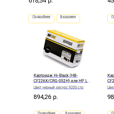
618,54
р.
45
1,6K с чипом
Подробнее
В корзину
П
Картридж Hi-Black (HB-
Кар
CF226X/CRG-052H) для HP LJ
CF2
Pro M402/M426/LBP-
M3
Цвет черный, ресурс 9200 стр
Цве
212dw/214dw, 9,2K
M4
894,26
р.
98
10K
Подробнее
В корзину
П