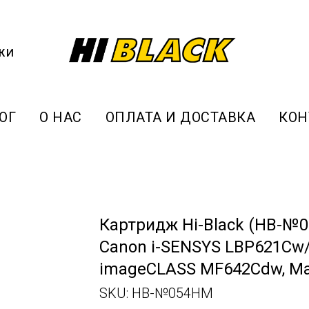
жи
ОГ
О НАС
ОПЛАТА И ДОСТАВКА
КОН
Картридж Hi-Black (HB-№
Canon i-SENSYS LBP621Cw/
imageCLASS MF642Cdw, Ma
SKU:
HB-№054HM