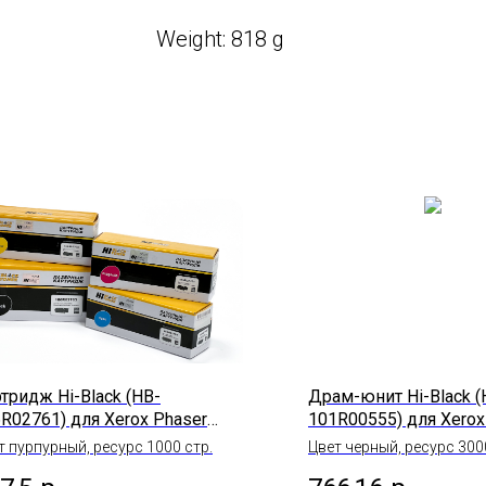
Weight: 818 g
тридж Hi-Black (HB-
Драм-юнит Hi-Black (
R02761) для Xerox Phaser
101R00555) для Xero
0/6022/ WC 6025/6027, M,
3335/3335DNI/3345/3
т пурпурный, ресурс 1000 стр.
Цвет черный, ресурс 300
30K