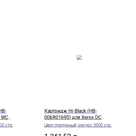
HB-
Картридж Hi-Black (HB-
x WC
006R01695) для Xerox DC
345DNI,
SC2020, M, 3K
00 стр.
Цвет пурпурный, ресурс 3000 стр.