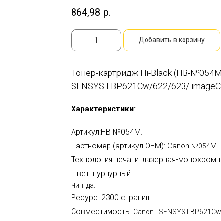
864,98
р.
Добавить в корзину
Тонер-картридж Hi-Black (HB-№054M)
SENSYS LBP621Cw/622/623/ image
Характеристики:
Артикул:HB-№054M.
Партномер (артикул OEM): Canon
M.
№054
Технология печати: лазерная-монохромн
Цвет: пурпурный
Чип: да.
Ресурс:
2300 страниц.
Совместимость:
Canon i-SENSYS LBP621Cw