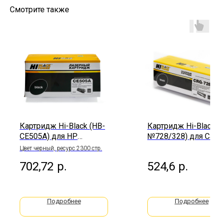
Смотрите также
Картридж Hi-Black (HB-
Картридж Hi-Black 
CE505A) для HP
№728/328) для Can
LaserJet
MF-
Цвет черный, ресурс 2300 стр.
P2055/P2035/Canon
4410/4430/4450/45
702,72
р.
524,6
р.
№719 2,3K
4580, 2,1K
Подробнее
Подробнее