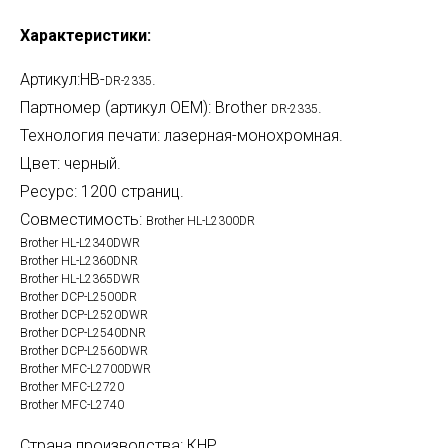
Характеристики:
Артикул:HB-
.
DR-2335
Партномер (артикул OEM): Brother
.
DR-2335
Технология печати: лазерная-монохромная.
Цвет: черный.
Ресурс: 1200 страниц.
Совместимость:
Brother HL-L2300DR
Brother HL-L2340DWR
Brother HL-L2360DNR
Brother HL-L2365DWR
Brother DCP-L2500DR
Brother DCP-L2520DWR
Brother DCP-L2540DNR
Brother DCP-L2560DWR
Brother MFC-L2700DWR
Brother MFC-L2720
Brother MFC-L2740
Страна производства: КНР.