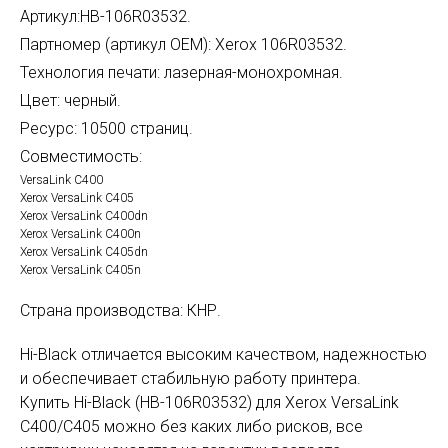
Артикул:HB-106R03532.
Партномер (артикул OEM): Xerox 106R03532.
Технология печати: лазерная-монохромная.
Цвет: черный.
Ресурс: 10500 страниц.
Совместимость:
VersaLink C400
Xerox VersaLink C405
Xerox VersaLink C400dn
Xerox VersaLink C400n
Xerox VersaLink C405dn
Xerox VersaLink C405n
Страна производства: КНР.
Hi-Black отличается высоким качеством, надежностью
и обеспечивает стабильную работу принтера.
Купить Hi-Black (HB-106R03532) для Xerox VersaLink
C400/C405 можно без каких либо рисков, все