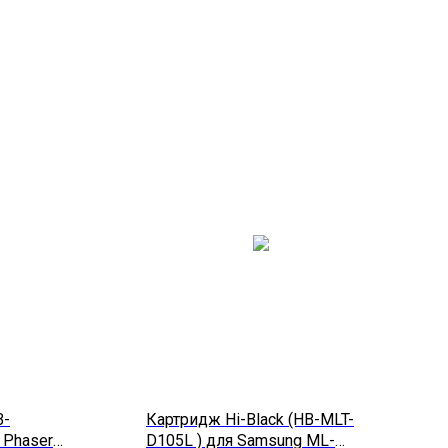
B-
Картридж Hi-Black (HB-MLT-
 Phaser
D105L ) для Samsung ML-