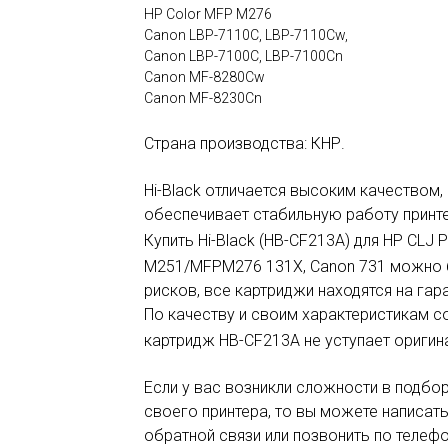
HP Color MFP M276
Canon LBP-7110C, LBP-7110Cw,
Canon LBP-7100C, LBP-7100Cn
Canon MF-8280Cw
Canon MF-8230Cn
Страна производства: КНР.
Hi-Black отличается высоким качеством
обеспечивает стабильную работу принт
Купить Hi-Black (HB-
CF213A
) для HP CLJ 
M251/MFPM276 131X, Canon 731 можно 
рисков, все картриджи находятся на гар
По качеству и своим характеристикам 
картридж HB-
CF213A
не уступает оригин
Если у вас возникли сложности в подбо
своего принтера, то вы можете написат
обратной связи или позвонить по телефо