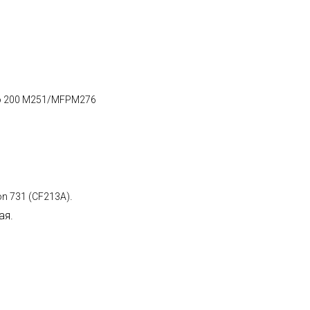
Pro 200 M251/MFPM276
.
n 731 (CF213A)
ая.