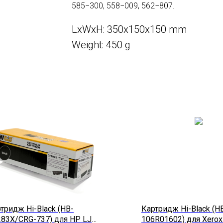
585−300, 558−009, 562−807.
LxWxH: 350x150x150 mm
Weight: 450 g
тридж Hi-Black (HB-
Картридж Hi-Black (H
83X/CRG-737) для HP LJ
106R01602) для Xerox