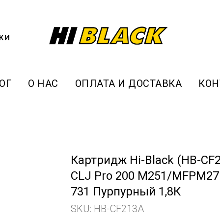
жи
ОГ
О НАС
ОПЛАТА И ДОСТАВКА
КОН
Картридж Hi-Black (HB-CF
CLJ Pro 200 M251/MFPM276
731 Пурпурный 1,8К
SKU:
HB-CF213A