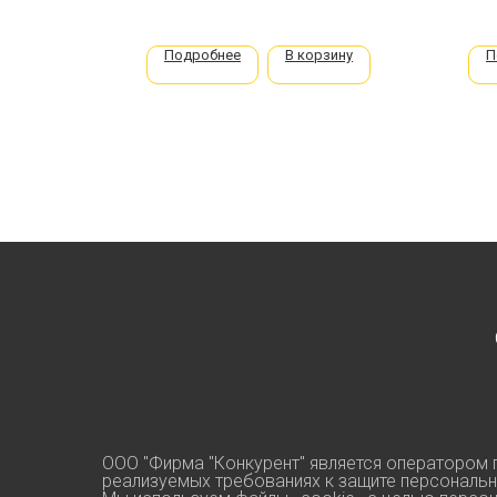
Подробнее
В корзину
П
ООО "Фирма "Конкурент" является оператором 
реализуемых требованиях к защите персональ