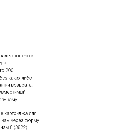
, надежностью и
ера.
Pro 200
без каких либо
антии возврата.
совместимый
альному.
ре картриджа для
ь нам через форму
нам 8 (3822)