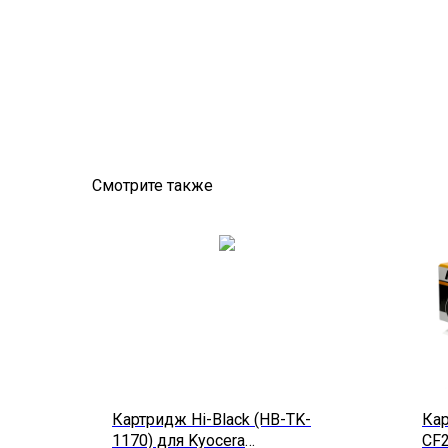
Смотрите также
Картридж Hi-Black (HB-TK-
Кар
1170) для Kyocera
CF2