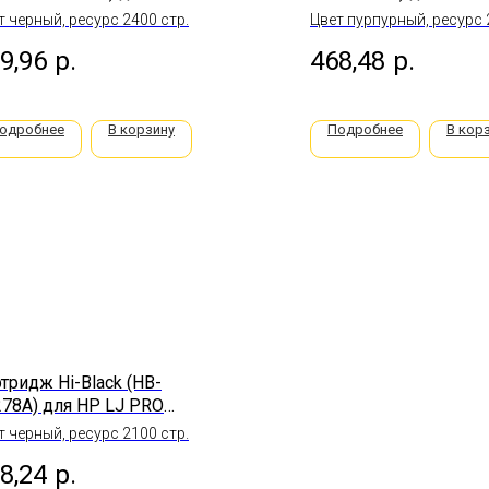
o M201/M225MFP/Canon
6500/WC 6505, M, 2,5
т черный, ресурс 2400 стр.
Цвет пурпурный, ресурс 
 2,4K
9,96
р.
468,48
р.
одробнее
В корзину
Подробнее
В кор
тридж Hi-Black (HB-
78A) для HP LJ PRO
566/P1606DN/M1536DNF,
т черный, ресурс 2100 стр.
K
8,24
р.