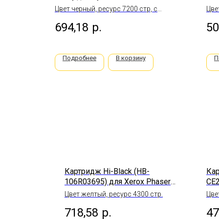
M2040dn/M2540dn, 7,2K, с
Pr
Цвет черный, ресурс 7200 стр, с
Цве
чипом
чипом
737
694,18
р.
50
Подробнее
В корзину
П
Картридж Hi-Black (HB-
Кар
106R03695) для Xerox Phaser
CE2
6510/WC 6515, Y, 4,3K
P1
Цвет желтый, ресурс 4300 стр.
Цве
2,1
718,58
р.
47