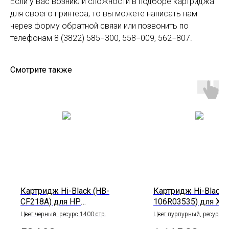
Если у вас возникли сложности в подборе картриджа
для своего принтера, то вы можете написать нам
через форму обратной связи или позвонить по
телефонам 8 (3822) 585−300, 558−009, 562−807.
Смотрите также
Картридж Hi-Black (HB-
Картридж Hi-Black 
CF218A) для HP
106R03535) для Xer
LaserJet Pro M104/MFP
VersaLink C400/C40
Цвет черный, ресурс 1400 стр.
Цвет пурпурный, ресурс 8
стр.
M132, 1,4K с чипом
Magenta, 8K