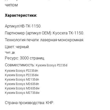
чипом
Характеристики:
Артикул:HB-TK-1150.
Партномер (артикул OEM): Kyocera TK-1150.
Технология печати: лазерная-монохромная.
Цвет: черный.
Чип: да.
Ресурс: 3000 страниц.
Совместимость:
Kyocera Ecosys P2235d
Kyocera Ecosys P2235dn
Kyocera Ecosys P2235dw
Kyocera Ecosys M2135dn
Kyocera Ecosys M2635dn
Kyocera Ecosys M2635dw
Kyocera Ecosys M2735dw
Страна производства: КНР.