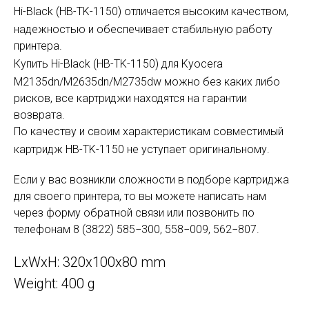
Hi-Black (HB-TK-
1150
) отличается высоким качеством,
надежностью и обеспечивает стабильную работу
принтера.
Купить Hi-Black (HB-TK-
1150
) для Kyocera
M2135dn/M2635dn/M2735dw можно без каких либо
рисков, все картриджи находятся на гарантии
возврата.
По качеству и своим характеристикам совместимый
картридж HB-TK-
1150
не уступает оригинальному.
Если у вас возникли сложности в подборе картриджа
для своего принтера, то вы можете написать нам
через форму обратной связи или позвонить по
телефонам 8 (3822) 585−300, 558−009, 562−807.
LxWxH: 320x100x80 mm
Weight: 400 g