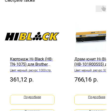
Смотрите также
Картридж Hi-Black (HB-
Драм-юнит Hi-Blac
TN-1075) для Brother
(HB-101R00555) дл
HL-
Xerox WC
Цвет черный, ресурс 1000 стр.
Цвет черный, ресурс 30000
1010R/1112R/DCP1510
3335/3335DNI/3345
361,12
р.
766,16
р.
R/1512/MFC1810RD, 1K
45DNI, 30K
Подробнее
Подробнее