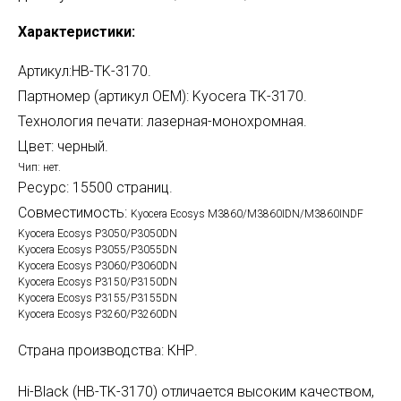
Характеристики:
Артикул:HB-TK-3170.
Партномер (артикул OEM): Kyocera TK-3170.
Технология печати: лазерная-монохромная.
Цвет: черный.
Чип: нет.
Ресурс: 15500 страниц.
Совместимость:
Kyocera Ecosys M3860/M3860IDN/M3860INDF
Kyocera Ecosys P3050/P3050DN
Kyocera Ecosys P3055/P3055DN
Kyocera Ecosys P3060/P3060DN
Kyocera Ecosys P3150/P3150DN
Kyocera Ecosys P3155/P3155DN
Kyocera Ecosys P3260/P3260DN
Страна производства: КНР.
Hi-Black (HB-TK-317
0
) отличается высоким качеством,