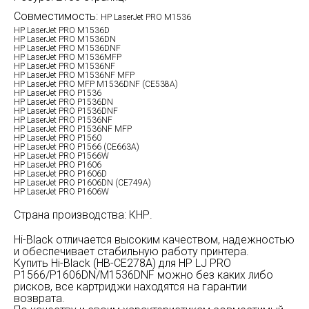
Совместимость:
HP LaserJet PRO M1536
HP LaserJet PRO M1536D
HP LaserJet PRO M1536DN
HP LaserJet PRO M1536DNF
HP LaserJet PRO M1536MFP
HP LaserJet PRO M1536NF
HP LaserJet PRO M1536NF MFP
HP LaserJet PRO MFP M1536DNF (CE538A)
HP LaserJet PRO P1536
HP LaserJet PRO P1536DN
HP LaserJet PRO P1536DNF
HP LaserJet PRO P1536NF
HP LaserJet PRO P1536NF MFP
HP LaserJet PRO P1560
HP LaserJet PRO P1566 (CE663A)
HP LaserJet PRO P1566W
HP LaserJet PRO P1606
HP LaserJet PRO P1606D
HP LaserJet PRO P1606DN (CE749A)
HP LaserJet PRO P1606W
Страна производства: КНР.
Hi-Black отличается высоким качеством, надежностью
и обеспечивает стабильную работу принтера.
Купить Hi-Black (HB-CE278A) для HP LJ PRO
P1566/P1606DN/M1536DNF можно без каких либо
рисков, все картриджи находятся на гарантии
возврата.