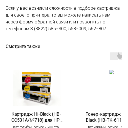
Если у вас возникли сложности в подборе картриджа
для своего принтера, то вы можете написать нам
через форму обратной связи или позвонить по
телефонам 8 (3822) 585−300, 558−009, 562−807.
Смотрите также
Картридж Hi-Black (HB-
Тонер-картридж Hi-
CC531A/№718) для HP
Black (HB-TK-6115) 
CLJ
Kyocera Ecosys
Цвет голубой, ресурс 2800 стр.
Цвет черный, ресурс 15000